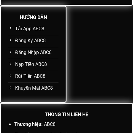
HƯỚNG DẪN
Tải App ABC8
Đăng Ký ABC8
Đăng Nhập ABC8
Nạp Tiền ABC8
Rút Tiền ABC8
Khuyến Mãi ABC8
THÔNG TIN LIÊN HỆ
Thương hiệu:
ABC8