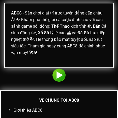
ABC8
- Sân chơi giải trí trực tuyến đẳng cấp châu
Á! 🌟 Khám phá thế giới cá cược đỉnh cao với các
sảnh game sôi động:
Thể Thao
kịch tính ⚽,
Bắn Cá
sinh động 🐟,
Xổ Số
tỷ lệ cao 🎰 và
Đá Gà
trực tiếp
nghẹt thở 🐓. Hệ thống bảo mật tuyệt đối, nạp rút
siêu tốc. Tham gia ngay cùng ABC8 để chinh phục
vận may! 🚀💎
VỀ CHÚNG TÔI ABC8
Giới thiệu ABC8