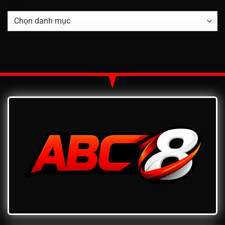
Danh
mục